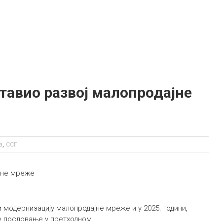
ставио развој малопродајне
,
а
ССГ
и модернизацију малопродајне мреже и у 2025. години,
е пословање у претходном