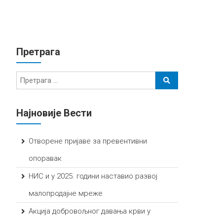
Претрага
Најновије Вести
Отворене пријаве за превентивни
опоравак
НИС и у 2025. години наставио развој
малопродајне мреже
Акција добровољног давања крви у