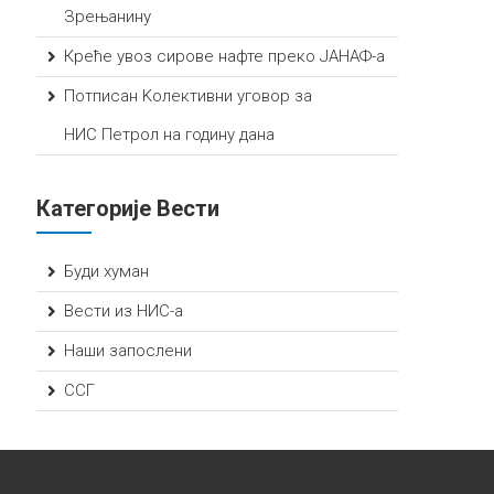
Зрењанину
Креће увоз сирове нафте преко ЈАНАФ-а
Потписан Kолективни уговор за
НИС Петрол на годину дана
Категорије Вести
Буди хуман
Вести из НИС-а
Наши запослени
ССГ