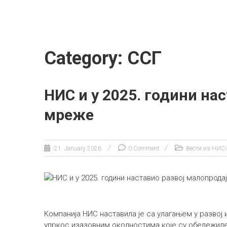
Category: ССГ
НИС и у 2025. години на
мреже
21. January 2026.
0 Comment
Вести из НИС-
Компанија НИС наставила је са улагањем у развој 
упркос изазовним околностима које су обележил