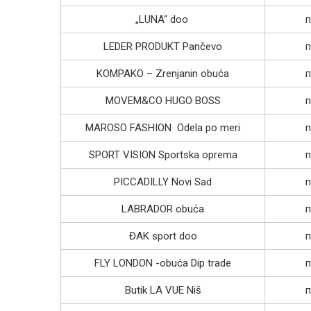
„LUNA“ doo
п
LEDER PRODUKT Pančevo
п
KOMPAKO – Zrenjanin obuća
п
MOVEM&CO HUGO BOSS
п
MAROSO FASHION Odela po meri
п
SPORT VISION Sportska oprema
п
PICCADILLY Novi Sad
п
LABRADOR obuća
п
ĐAK sport doo
п
FLY LONDON -obuća Dip trade
п
Butik LA VUE Niš
п