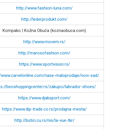
http://www.fashion-luna.com/
http://lederprodukt.com/
Kompako | Kožna Obuća (koznaobuca.com)
http://www.movem.rs/
http://marosofashion.com/
https://www.sportvision.rs/
//www.carvelonline.com/nase-maloprodaje/novi-sad/
ps://beoshoppingcenter.rs/zakupci/labrador-shoes/
https://www.djaksport.com/
https://www.dip-trade.co.rs/prodajna-mesta/
http://butici.cu.rs/nis/la-vue-tkr/