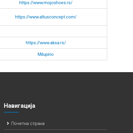
https://www.mojoshoes.rs/
https://www.altusconcept.com/
https://www.aksa.rs/
Milupino
Навигација
Почетна страна