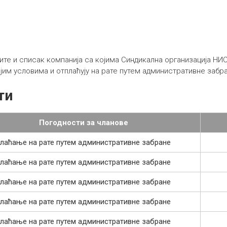
зите и списак компанија са којима Синдикална организација Н
ијим условима и отплаћују на рате путем административне забр
ти
Погодности за чланове
лаћање на рате путем административне забране
лаћање на рате путем административне забране
лаћање на рате путем административне забране
лаћање на рате путем административне забране
лаћање на рате путем административне забране