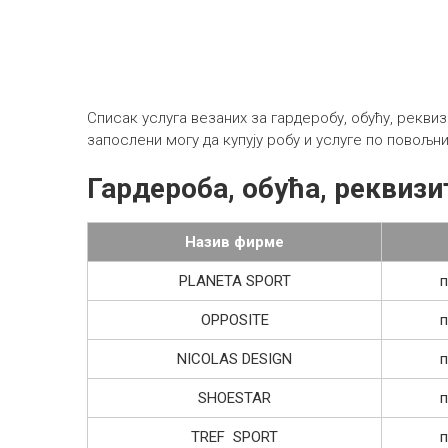
Списак услуга везаних за гардеробу, обућу, рекви
запослени могу да купују робу и услуге по повољн
Гардероба, обућа, реквизи
Назив фирме
PLANETA SPORT
п
OPPOSITE
п
NICOLAS DESIGN
п
SHOESTAR
п
TREF SPORT
п