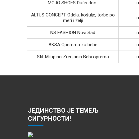
MOJO SHOES Dufis doo
п
ALTUS CONCEPT Odela, košulje, torbe po
п
meri i želji
NS FASHION Novi Sad
п
AKSA Operema za bebe
п
Stil-Milupino Zrenjanin Bebi oprema
п
ЈЕДИНСТВО ЈЕ ТЕМЕЉ
СИГУРНОСТИ!