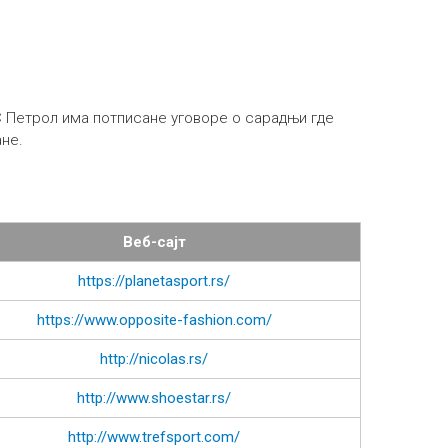
ИС Петрол има потписане уговоре о сарадњи где
ане.
Веб-сајт
https://planetasport.rs/
https://www.opposite-fashion.com/
http://nicolas.rs/
http://www.shoestar.rs/
http://www.trefsport.com/