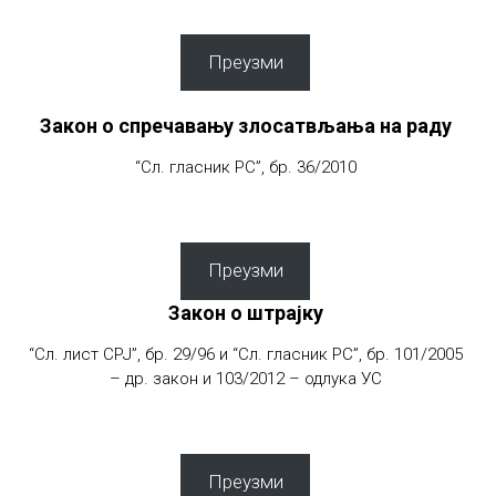
Преузми
Закон о спречавању злосатвљања на раду
“Сл. гласник РС”, бр. 36/2010
Преузми
Закон о штрајку
“Сл. лист СРЈ”, бр. 29/96 и “Сл. гласник РС”, бр. 101/2005
– др. закон и 103/2012 – одлука УС
Преузми