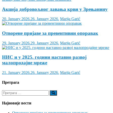
Акција добровољног давања крви у Зрењанину
20. January 2026.
26. January 2026.
Marija Garić
Отворене пријаве за превентивни опоравак
29. January 2026.
29. January 2026.
Marija Garić
НИС и у 2025. години наставио развој
малопродајне мреже
21. January 2026.
26. January 2026.
Marija Garić
Претрага
Најновије вести
Отворене пријаве за превентивни опоравак