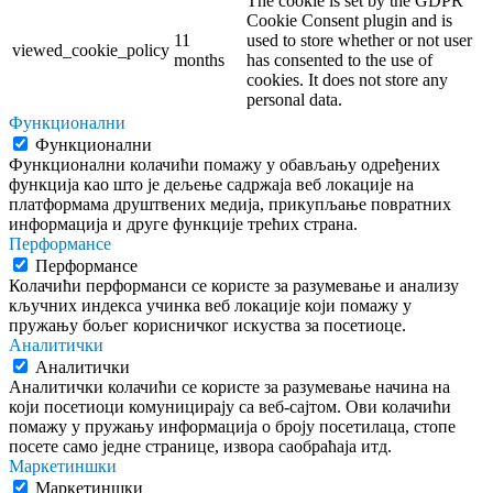
The cookie is set by the GDPR
Cookie Consent plugin and is
11
used to store whether or not user
viewed_cookie_policy
months
has consented to the use of
cookies. It does not store any
personal data.
Функционални
Функционални
Функционални колачићи помажу у обављању одређених
функција као што је дељење садржаја веб локације на
платформама друштвених медија, прикупљање повратних
информација и друге функције трећих страна.
Перформансе
Перформансе
Колачићи перформанси се користе за разумевање и анализу
кључних индекса учинка веб локације који помажу у
пружању бољег корисничког искуства за посетиоце.
Аналитички
Аналитички
Аналитички колачићи се користе за разумевање начина на
који посетиоци комуницирају са веб-сајтом. Ови колачићи
помажу у пружању информација о броју посетилаца, стопе
посете само једне странице, извора саобраћаја итд.
Маркетиншки
Маркетиншки