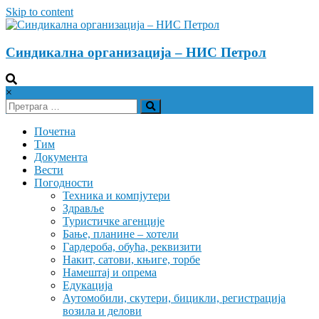
Skip to content
Синдикална организација – НИС Петрол
×
Почетна
Тим
Документа
Вести
Погодности
Техника и компјутери
Здравље
Туристичке агенције
Бање, планине – хотели
Гардероба, обућа, реквизити
Накит, сатови, књиге, торбе
Намештај и опрема
Едукација
Аутомобили, скутери, бицикли, регистрација
возила и делови