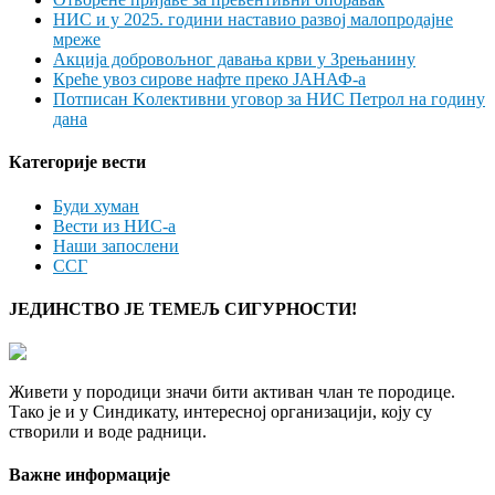
НИС и у 2025. години наставио развој малопродајне
мреже
Акција добровољног давања крви у Зрењанину
Креће увоз сирове нафте преко ЈАНАФ-а
Потписан Kолективни уговор за НИС Петрол на годину
дана
Категорије вести
Буди хуман
Вести из НИС-а
Наши запослени
ССГ
ЈЕДИНСТВО ЈЕ ТЕМЕЉ СИГУРНОСТИ!
Живети у породици значи бити активан члан те породице.
Тако је и у Синдикату, интересној организацији, коју су
створили и воде радници.
Важне информације