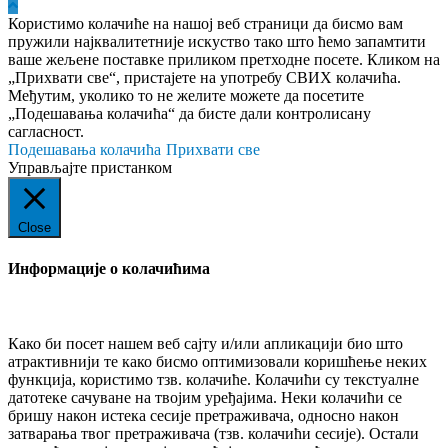
Користимо колачиће на нашој веб страници да бисмо вам
пружили најквалитетније искуство тако што ћемо запамтити
ваше жељене поставке приликом претходне посете. Кликом на
„Прихвати све“, пристајете на употребу СВИХ колачића.
Међутим, уколико то не желите можете да посетите
„Подешавања колачића“ да бисте дали контролисану
сагласност.
Подешавања колачића
Прихвати све
Управљајте пристанком
Close
Информације о колачићима
Како би посет нашем веб сајту и/или апликацији био што
атрактивнији те како бисмо оптимизовали коришћење неких
функција, користимо тзв. колачиће. Колачићи су текстуалне
датотеке сачуване на твојим уређајима. Неки колачићи се
бришу након истека сесије претраживача, односно након
затварања твог претраживача (тзв. колачићи сесије). Остали