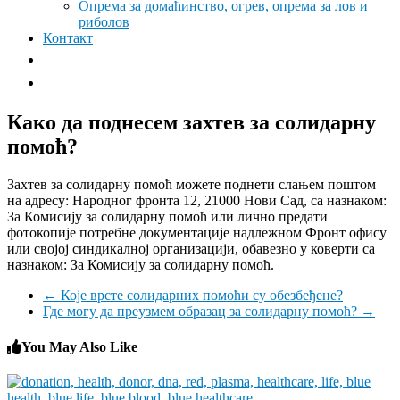
Опрема за домаћинство, огрев, опрема за лов и
риболов
Контакт
Како да поднесем захтев за солидарну
помоћ?
Захтев за солидарну помоћ можете поднети слањем поштом
на адресу: Народног фронта 12, 21000 Нови Сад, са назнаком:
За Комисију за солидарну помоћ или лично предати
фотокопије потребне документације надлежном Фронт офису
или својој синдикалној организацији, обавезно у коверти са
назнаком: За Комисију за солидарну помоћ.
←
Које врсте солидарних помоћи су обезбеђене?
Где могу да преузмем образац за солидарну помоћ?
→
You May Also Like