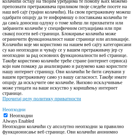
колачићи остају на твојим уређајима те помоћу њих можемо
препознати претраживача приликом твоје следеће посете на
наш веб сајт (трајни колачићи). На свом претраживачу можеш
одабрати опцију да те информишу о поставкама колачића те
да сам/а доносиш одлуку о томе хоћеш ли прихватити или
забранити колачиће у специфичним ситуацијама или при
свакој посети веб страници. Блокирање колачића може
ограничити функционалност наше странице или апликације.
Kолачићи које ми користимо на нашем веб сајту категорисани
су као неопходни и чувају се у вашем претраживачу јер су
неопходни за рад основних функционалности веб странице.
Такође користимо колачиће треће стране (интернет сервиса)
који нам помажу да анализирамо и разумемо како користите
нашу интернет страницу. Ови колачићи ће бити сачувани у
вашем претраживачу само уз вашу сагласност. Такође имате
опцију да искључите ове колачиће. Њихово искључивање
може утицати на ваше искуство у коришћењу интернет
странице.
Прочитај целу политику приватности
Неопходни
Неопходни
Always Enabled
Неопходни колачићи су апсолутно неопходни за правилно
функционисање веб странице. Ови колачићи анонимно