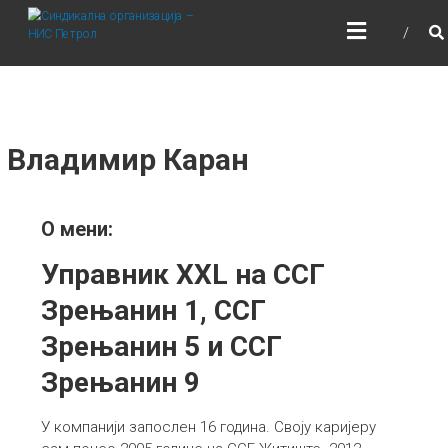
Skip
СИНДИКАЛНА
to
ОРГАНИЗАЦИЈА – НИС
content
ПЕТРОЛ
Владимир Каран
О мени:
Управник XXL на ССГ
Зрењанин 1, ССГ
Зрењанин 5 и ССГ
Зрењанин 9
У компанији запослен 16 година. Своју каријеру