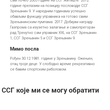
сам почео 2005 године на ССГ Житиште. 2012
године прелазим на позицију пословодје ССГ
Зрењанин 9. У наредним годинама успешно
обављам функцију управника на готово свим
Зрењанинским пумпама. 2017. Добијам награду
Газпрома са изузетно залагање и самопрегоран
рад.Тренутно сам управник XXL на ССГ Зрењанин
1, ССГ Зрењанин 5 и ССГ Зрењанин 9.
Мимо посла
Рођен 30.12.1981. године у Зрењанину. Ожењен,
отац троје деце. У слободно време рекреативно
се бавим спортским риболовом.
ССГ које ми се могу обратити