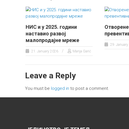
НИС и у 2025. години
Отворене 
наставио развој
превенти
малопродајне мреже
29. January
21. January 2026.
Marija Garić
Leave a Reply
You must be
logged in
to post a comment.