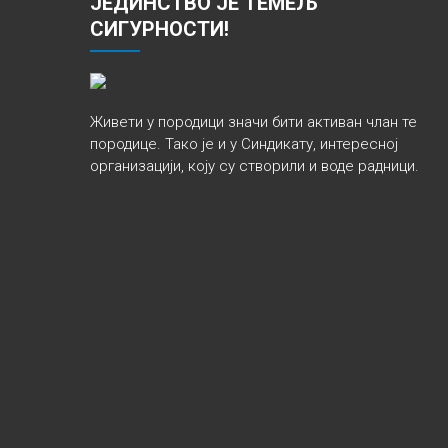
ЈЕДИНСТВО ЈЕ ТЕМЕЉ
СИГУРНОСТИ!
Живети у породици значи бити активан члан те
породице. Тако је и у Синдикату, интересној
организацији, коју су створили и воде радници.