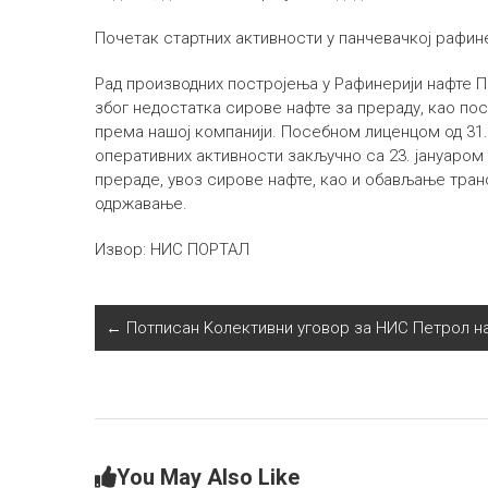
Почетак стартних активности у панчевачкој рафин
Рад производних постројења у Рафинерији нафте 
због недостатка сирове нафте за прераду, као по
према нашој компанији. Посебном лиценцом од 31.
оперативних активности закључно са 23. јануаром
прераде, увоз сирове нафте, као и обављање тран
одржавање.
Извор: НИС ПОРТАЛ
←
Потписан Kолективни уговор за НИС Петрол на
You May Also Like