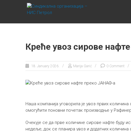
Skip
СИНДИКАЛНА
to
content
ОРГАНИЗАЦИЈА
– НИС ПЕТРОЛ
Креће увоз сирове нафт
18. January 2026.
Marija Garić
0 Comment
Наша компанија уговорила је увоз првих количина
омогућити поновни почетак производње у Рафинер
Очекује се да прве количине сирове нафте буду и
недеље, док се планира увоз и додатних количина 