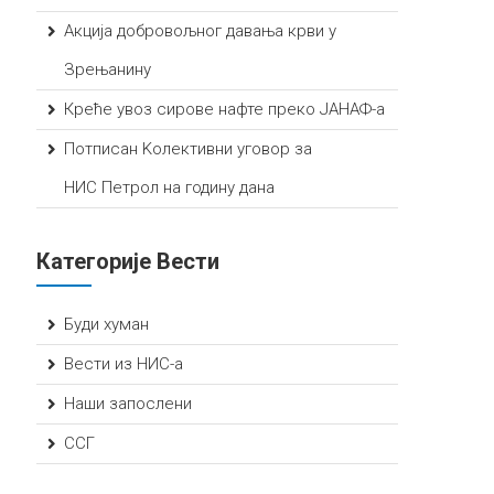
Акција добровољног давања крви у
Зрењанину
Креће увоз сирове нафте преко ЈАНАФ-а
Потписан Kолективни уговор за
НИС Петрол на годину дана
Категорије Вести
Буди хуман
Вести из НИС-а
Наши запослени
ССГ