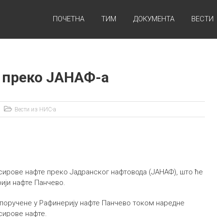
ПОЧЕТНА
ТИМ
ДОКУМЕНТА
ВЕСТИ
е преко ЈАНАФ-а
Вести из НИС-а
 сирове нафте преко Јадранског нафтовода (ЈАНАФ), што ће
ији нафте Панчево.
споручене у Рафинерију нафте Панчево током наредне
сирове нафте.