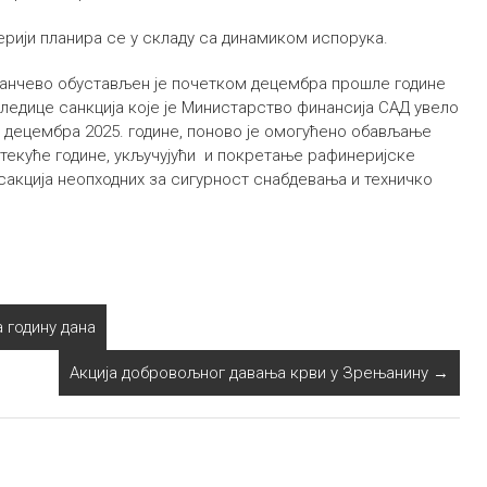
ерији планира се у складу са динамиком испорука.
Панчево обустављен је почетком децембра прошле године
следице санкција које је Министарство финансија САД увело
 децембра 2025. године, поново је омогућено обављање
 текуће године, укључујући и покретање рафинеријске
сакција неопходних за сигурност снабдевања и техничко
 годину дана
Акција добровољног давања крви у Зрењанину
→