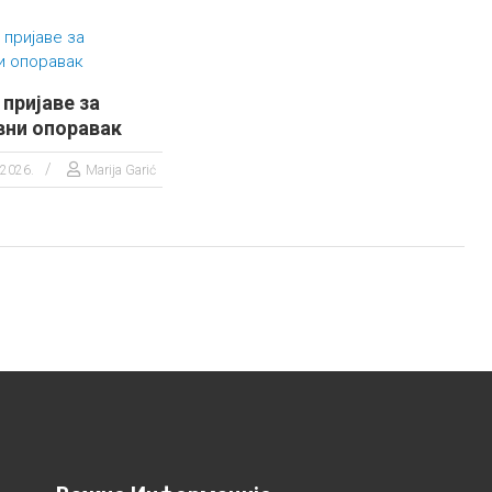
пријаве за
вни опоравак
 2026.
Marija Garić