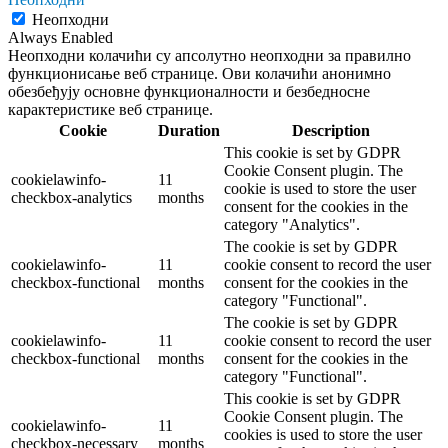
Неопходни
Always Enabled
Неопходни колачићи су апсолутно неопходни за правилно
функционисање веб странице. Ови колачићи анонимно
обезбеђују основне функционалности и безбедносне
карактеристике веб странице.
Cookie
Duration
Description
This cookie is set by GDPR
Cookie Consent plugin. The
cookielawinfo-
11
cookie is used to store the user
checkbox-analytics
months
consent for the cookies in the
category "Analytics".
The cookie is set by GDPR
cookielawinfo-
11
cookie consent to record the user
checkbox-functional
months
consent for the cookies in the
category "Functional".
The cookie is set by GDPR
cookielawinfo-
11
cookie consent to record the user
checkbox-functional
months
consent for the cookies in the
category "Functional".
This cookie is set by GDPR
Cookie Consent plugin. The
cookielawinfo-
11
cookies is used to store the user
checkbox-necessary
months