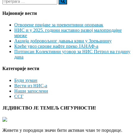
Најновије вести
Отворене пријаве за превентивни опоравак
НИС и у 2025. години наставио развој малопродајне
мреже
Акција добровољног давања крви у Зрењанину
Креће увоз сирове нафте преко ЈАНАФ-а
Потписан Kолективни уговор за НИС Петрол на годину
дана
Категорије вести
Буди хуман
Вести из НИС-а
Наши запослени
ССГ
ЈЕДИНСТВО ЈЕ ТЕМЕЉ СИГУРНОСТИ!
Живети у породици значи бити активан члан те породице.