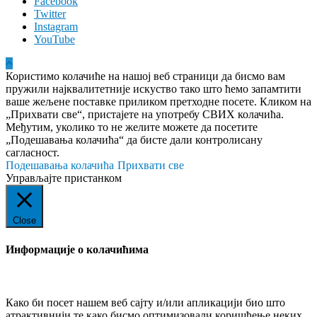
Facebook
Twitter
Instagram
YouTube
Користимо колачиће на нашој веб страници да бисмо вам
пружили најквалитетније искуство тако што ћемо запамтити
ваше жељене поставке приликом претходне посете. Кликом на
„Прихвати све“, пристајете на употребу СВИХ колачића.
Међутим, уколико то не желите можете да посетите
„Подешавања колачића“ да бисте дали контролисану
сагласност.
Подешавања колачића
Прихвати све
Управљајте пристанком
Close
Информације о колачићима
Како би посет нашем веб сајту и/или апликацији био што
атрактивнији те како бисмо оптимизовали коришћење неких