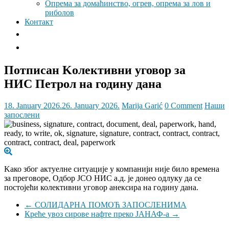
Опрема за домаћинство, огрев, опрема за лов и
риболов
Контакт
Потписан Kолективни уговор за
НИС Петрол на годину дана
18. January 2026.
26. January 2026.
Marija Garić
0 Comment
Наши
запослени
Kако због актуелне ситуације у компанији није билo времена
за преговоре, Одбор ЈСО НИС а.д. је донео одлуку да се
постојећи колективни уговор анексира на годину дана.
←
СОЛИДАРНА ПОМОЋ ЗАПОСЛЕНИМА
Креће увоз сирове нафте преко ЈАНАФ-а
→