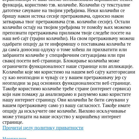
функција, користимо тзв. колачиће. Колачићи су текстуалне
датотеке сачуване на твојим уређајима. Неки колачићи се
бришу након истека сесије претраживача, односно након
затварања твог претраживача (тзв. колачићи сесије). Остали
колачићи остају на твојим уређајима те помоћу њих можемо
препознати претраживача приликом твоје следеће посете на
наш веб сајт (трајни колачићи). На свом претраживачу можеш
одабрати опцију да те информишу о поставкама колачића те
да сам/а доносиш одлуку о томе хоћеш ли прихватити или
забранити колачиће у специфичним ситуацијама или при
свакој посети веб страници. Блокирање колачића може
ограничити функционалност наше странице или апликације.
Kолачићи које ми користимо на нашем веб сајту категорисани
су као неопходни и чувају се у вашем претраживачу јер су
неопходни за рад основних функционалности веб странице.
Такође користимо колачиће треће стране (интернет сервиса)
који нам помажу да анализирамо и разумемо како користите
нашу интернет страницу. Ови колачићи ће бити сачувани у
вашем претраживачу само уз вашу сагласност. Такође имате
опцију да искључите ове колачиће. Њихово искључивање
може утицати на ваше искуство у коришћењу интернет
странице.
Прочитај целу политику приватности
Неопходни