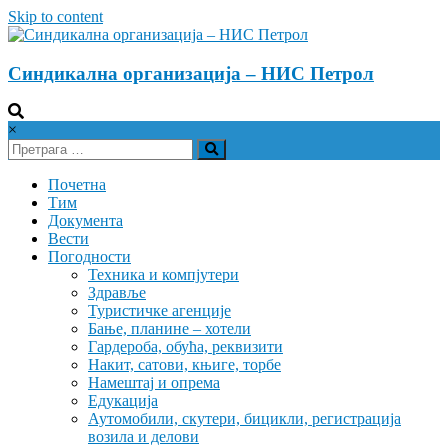
Skip to content
Синдикална организација – НИС Петрол
×
Почетна
Тим
Документа
Вести
Погодности
Техника и компјутери
Здравље
Туристичке агенције
Бање, планине – хотели
Гардероба, обућа, реквизити
Накит, сатови, књиге, торбе
Намештај и опрема
Едукација
Аутомобили, скутери, бицикли, регистрација
возила и делови