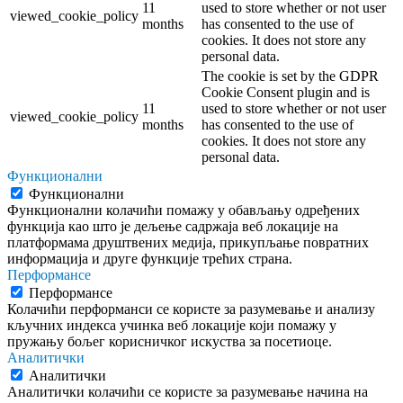
11
used to store whether or not user
viewed_cookie_policy
months
has consented to the use of
cookies. It does not store any
personal data.
The cookie is set by the GDPR
Cookie Consent plugin and is
11
used to store whether or not user
viewed_cookie_policy
months
has consented to the use of
cookies. It does not store any
personal data.
Функционални
Функционални
Функционални колачићи помажу у обављању одређених
функција као што је дељење садржаја веб локације на
платформама друштвених медија, прикупљање повратних
информација и друге функције трећих страна.
Перформансе
Перформансе
Колачићи перформанси се користе за разумевање и анализу
кључних индекса учинка веб локације који помажу у
пружању бољег корисничког искуства за посетиоце.
Аналитички
Аналитички
Аналитички колачићи се користе за разумевање начина на