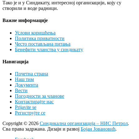
Тако је и у Синдикату, интересној организацији, коју су
створили и воде радници.
Важне информације
Услови коришћења
Политика приватности
Често постављана питања
Бенефити чланства у синдикату
Навигација
Почетна страна
Наш тим
Документа
Вести
Погодности за чланове
Контактирајте нас
Prijavite se
Региструјте се
Copyright © 2026
Синдикална организација – НИС Петрол
.
Сва права задржана. Дизајн и развој
Бојан Јовановић
.